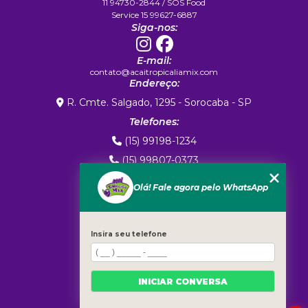
11 94730-2844 / SOS Food
Service 15 99627-6887
Siga-nos:
E-mail:
contato@acaitropicaliamix.com
Endereço:
R. Cmte. Salgado, 1295 - Sorocaba - SP
Telefones:
(15) 99198-1234
(15) 99807-0373
(15) 99807-0373
Olá! Fale agora pelo WhatsApp
MENU
Home
Sobre Nós
Insira seu telefone
Exportação
Marca Própria
INICIAR CONVERSA
Produtos
Blog