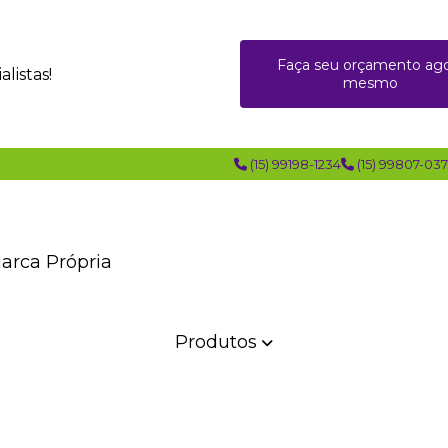
Faça seu orçamento ag
listas!
mesmo
(15) 99198-1234
(15) 99807-03
Marca Própria
Produtos