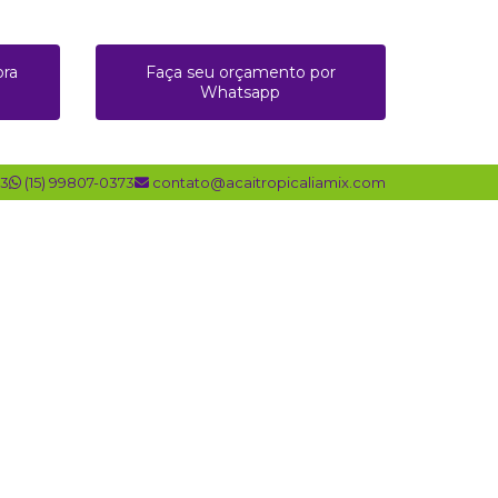
ora
Faça seu orçamento por
Whatsapp
73
(15) 99807-0373
contato@acaitropicaliamix.com