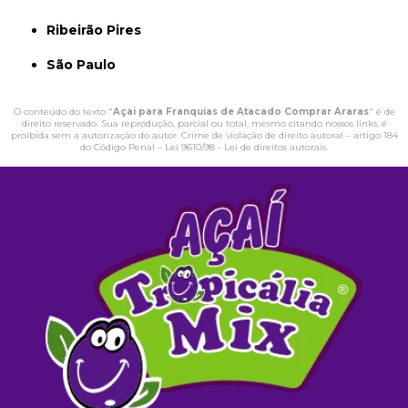
Ribeirão Pires
São Paulo
O conteúdo do texto "
Açai para Franquias de Atacado Comprar Araras
" é de
direito reservado. Sua reprodução, parcial ou total, mesmo citando nossos links, é
proibida sem a autorização do autor. Crime de violação de direito autoral – artigo 184
do Código Penal –
Lei 9610/98 - Lei de direitos autorais
.