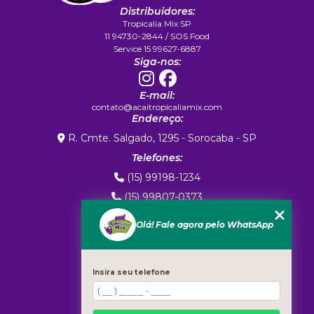
Distribuidores:
Tropicalia Mix SP
11 94730-2844 / SOS Food
Service 15 99627-6887
Siga-nos:
E-mail:
contato@acaitropicaliamix.com
Endereço:
R. Cmte. Salgado, 1295 - Sorocaba - SP
Telefones:
(15) 99198-1234
(15) 99807-0373
(15) 99807-0373
Olá! Fale agora pelo WhatsApp
MENU
Home
Sobre Nós
Insira seu telefone
Exportação
Marca Própria