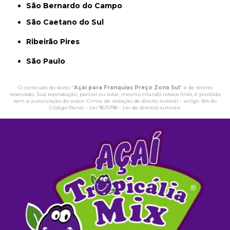
São Bernardo do Campo
São Caetano do Sul
Ribeirão Pires
São Paulo
O conteúdo do texto "
Açai para Franquias Preço Zona Sul
" é de direito
reservado. Sua reprodução, parcial ou total, mesmo citando nossos links, é proibida
sem a autorização do autor. Crime de violação de direito autoral – artigo 184 do
Código Penal –
Lei 9610/98 - Lei de direitos autorais
.