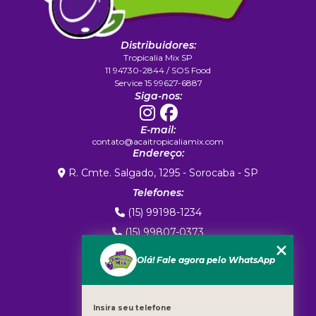
Distribuidores:
Tropicalia Mix SP
11 94730-2844 / SOS Food
Service 15 99627-6887
Siga-nos:
E-mail:
contato@acaitropicaliamix.com
Endereço:
R. Cmte. Salgado, 1295 - Sorocaba - SP
Telefones:
(15) 99198-1234
(15) 99807-0373
(15) 99807-0373
Olá! Fale agora pelo WhatsApp
MENU
Home
Sobre Nós
Insira seu telefone