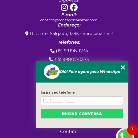
Siga-nos:
E-mail:
contato@acaitropicaliamix.com
Endereço:
R. Cmte. Salgado, 1295 - Sorocaba - SP
Telefones:
(15) 99198-1234
(15) 99807-0373
(15) 99807-0373
Olá! Fale agora pelo WhatsApp
MENU
Home
Sobre Nós
Insira seu telefone
Exportação
Marca Própria
INICIAR CONVERSA
Produtos
Blog
1
Contato