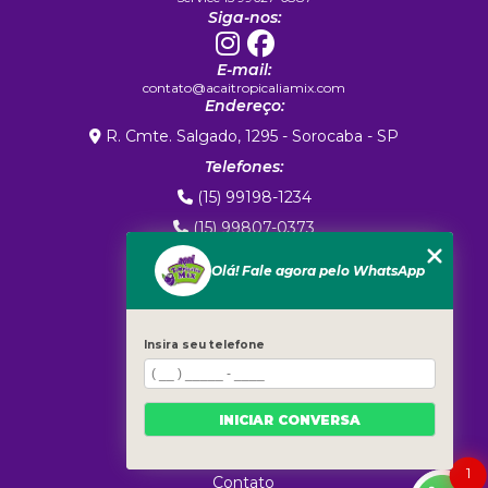
Siga-nos:
E-mail:
contato@acaitropicaliamix.com
Endereço:
R. Cmte. Salgado, 1295 - Sorocaba - SP
Telefones:
(15) 99198-1234
(15) 99807-0373
(15) 99807-0373
Olá! Fale agora pelo WhatsApp
MENU
Home
Sobre Nós
Insira seu telefone
Exportação
Marca Própria
INICIAR CONVERSA
Produtos
Blog
1
Contato